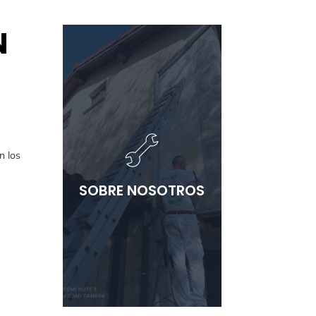
N
SOBRE NOSOTROS
somos un equipo
apasionado por las reformas
y las pequeñas obras en
n los
Cantabria. Nos
especializamos en
SOBRE NOSOTROS
transformar espacios,
resolver problemas y
mejorar la calidad de vida de
nuestros clientes a través
de soluciones prácticas y
efectivas.