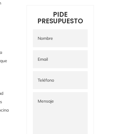
n
PIDE
PRESUPUESTO
a
 que
ad
os
ocina